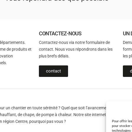
CONTACTEZ-NOUS
UN 
 départements.
Contactez-nous via notre formulaire de
Dema
me de produits et
contact. Nous vous répondrons dans les
form
novation
plus brefs délais.
les p
els.
contact
d
r un chantier en toute sérénité ? Quel que soit l’avancement de votre réf
hauffant, de chape, de pompe à chaleur. Notre site internet
www.t-sols.fr
 en région Centre, pourquoi pas vous ?
Pour offrir l
pour stocker 
technologies 