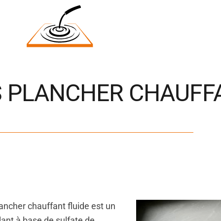
 PLANCHER CHAUFF
ancher chauffant fluide est un
lant à base de sulfate de