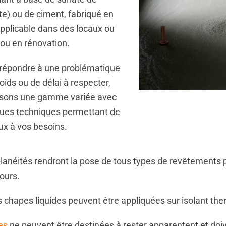
te) ou de ciment, fabriqué en
applicable dans des locaux ou
 ou en rénovation.
e répondre à une problématique
oids ou de délai à respecter,
osons une gamme variée avec
ques techniques permettant de
x à vos besoins.
planéités rendront la pose de tous types de revêtements p
ours.
s chapes liquides peuvent être appliquées sur isolant th
es
ne peuvent être destinées à rester apparentent et doi