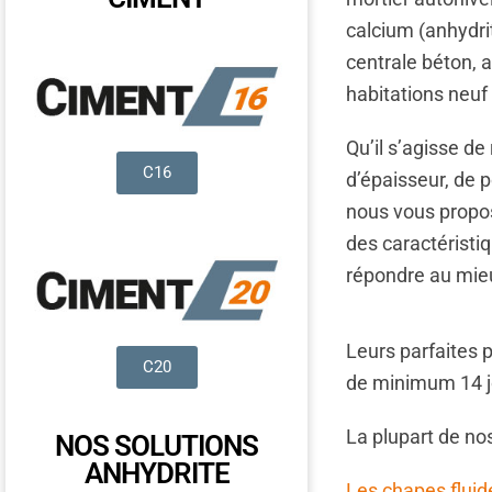
calcium (anhydri
centrale béton, 
habitations neuf
Qu’il s’agisse d
C16
d’épaisseur, de p
nous vous prop
des caractéristi
répondre au mieu
Leurs parfaites 
C20
de minimum 14 j
La plupart de no
NOS SOLUTIONS
ANHYDRITE
Les chapes fluid