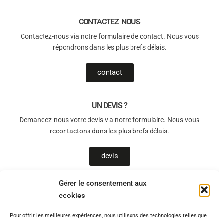
CONTACTEZ-NOUS
Contactez-nous via notre formulaire de contact. Nous vous
répondrons dans les plus brefs délais.
contact
UN DEVIS ?
Demandez-nous votre devis via notre formulaire. Nous vous
recontactons dans les plus brefs délais.
devis
Gérer le consentement aux
cookies
T-Sols, un allié de choix pour le bien-être chez vous !
Pour offrir les meilleures expériences, nous utilisons des technologies telles que
Vous souhaitez être accompagné(e) par des professionnels qualifiés