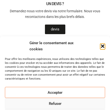
UN DEVIS ?
Demandez-nous votre devis via notre formulaire. Nous vous
recontactons dans les plus brefs délais.
devis
Gérer le consentement aux
cookies
T-Sols, un allié de choix pour le bien-être chez vous !
Pour offrir les meilleures expériences, nous utilisons des technologies telles que
Vous souhaitez être accompagné(e) par des professionnels qualifiés
les cookies pour stocker et/ou accéder aux informations des appareils. Le fait de
pour un chantier en toute sérénité ? Quel que soit l’avancement de
consentir à ces technologies nous permettra de traiter des données telles que le
comportement de navigation ou les ID uniques sur ce site. Le fait de ne pas
votre réflexion, disposez d’un accompagnement de qualité pour votre
consentir ou de retirer son consentement peut avoir un effet négatif sur certaines
projet d’isolation, de plancher chauffant, de chape, de pompe à
caractéristiques et fonctions.
chaleur. Notre site internet
www.t-sols.fr
, est votre premier lien avec
votre projet. Déjà plus de 1000 de réalisations effectuées en Ile de
Accepter
France et en région Centre, pourquoi pas vous ?
Refuser
Politique de confidentialité
–
Mentions légales
–
Contact
–
Devis