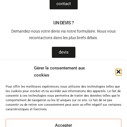
contact
UN DEVIS ?
Demandez-nous votre devis via notre formulaire. Nous vous
recontactons dans les plus brefs délais.
devis
Gérer le consentement aux
cookies
T-Sols, un allié de choix pour le bien-être chez vous !
Pour offrir les meilleures expériences, nous utilisons des technologies telles que
Vous souhaitez être accompagné(e) par des professionnels qualifiés
les cookies pour stocker et/ou accéder aux informations des appareils. Le fait de
pour un chantier en toute sérénité ? Quel que soit l’avancement de
consentir à ces technologies nous permettra de traiter des données telles que le
comportement de navigation ou les ID uniques sur ce site. Le fait de ne pas
votre réflexion, disposez d’un accompagnement de qualité pour votre
consentir ou de retirer son consentement peut avoir un effet négatif sur certaines
projet d’isolation, de plancher chauffant, de chape, de pompe à
caractéristiques et fonctions.
chaleur. Notre site internet
www.t-sols.fr
, est votre premier lien avec
votre projet. Déjà plus de 1000 de réalisations effectuées en Ile de
Accepter
France et en région Centre, pourquoi pas vous ?