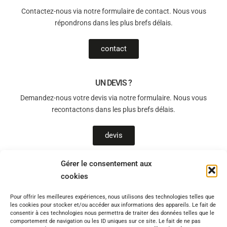
Contactez-nous via notre formulaire de contact. Nous vous
répondrons dans les plus brefs délais.
contact
UN DEVIS ?
Demandez-nous votre devis via notre formulaire. Nous vous
recontactons dans les plus brefs délais.
devis
Gérer le consentement aux
cookies
T-Sols, un allié de choix pour le bien-être chez vous !
Pour offrir les meilleures expériences, nous utilisons des technologies telles que
Vous souhaitez être accompagné(e) par des professionnels qualifiés
les cookies pour stocker et/ou accéder aux informations des appareils. Le fait de
pour un chantier en toute sérénité ? Quel que soit l’avancement de
consentir à ces technologies nous permettra de traiter des données telles que le
votre réflexion, disposez d’un accompagnement de qualité pour votre
comportement de navigation ou les ID uniques sur ce site. Le fait de ne pas