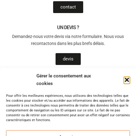
contact
UN DEVIS ?
Demandez-nous votre devis via notre formulaire. Nous vous
recontactons dans les plus brefs délais.
devis
Gérer le consentement aux
cookies
T-Sols, un allié de choix pour le bien-être chez vous !
Pour offrir les meilleures expériences, nous utilisons des technologies telles que
Vous souhaitez être accompagné(e) par des professionnels qualifiés
les cookies pour stocker et/ou accéder aux informations des appareils. Le fait de
pour un chantier en toute sérénité ? Quel que soit l’avancement de
consentir à ces technologies nous permettra de traiter des données telles que le
comportement de navigation ou les ID uniques sur ce site. Le fait de ne pas
votre réflexion, disposez d’un accompagnement de qualité pour votre
consentir ou de retirer son consentement peut avoir un effet négatif sur certaines
projet d’isolation, de plancher chauffant, de chape, de pompe à
caractéristiques et fonctions.
chaleur. Notre site internet
www.t-sols.fr
, est votre premier lien avec
votre projet. Déjà plus de 1000 de réalisations effectuées en Ile de