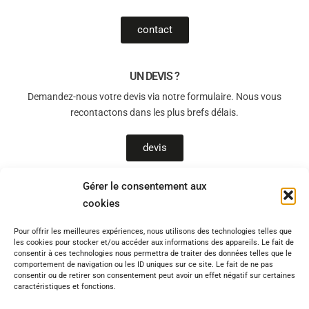
contact
UN DEVIS ?
Demandez-nous votre devis via notre formulaire. Nous vous
recontactons dans les plus brefs délais.
devis
Gérer le consentement aux
cookies
T-Sols, un allié de choix pour le bien-être chez vous !
Pour offrir les meilleures expériences, nous utilisons des technologies telles que
Vous souhaitez être accompagné(e) par des professionnels qualifiés
les cookies pour stocker et/ou accéder aux informations des appareils. Le fait de
pour un chantier en toute sérénité ? Quel que soit l’avancement de
consentir à ces technologies nous permettra de traiter des données telles que le
comportement de navigation ou les ID uniques sur ce site. Le fait de ne pas
votre réflexion, disposez d’un accompagnement de qualité pour votre
consentir ou de retirer son consentement peut avoir un effet négatif sur certaines
projet d’isolation, de plancher chauffant, de chape, de pompe à
caractéristiques et fonctions.
chaleur. Notre site internet
www.t-sols.fr
, est votre premier lien avec